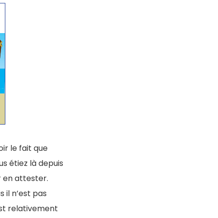
ir le fait que
s étiez là depuis
 en attester.
 il n’est pas
est relativement