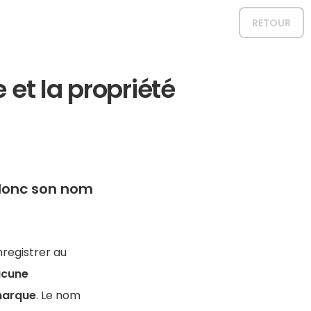
RETOUR
 et la propriété
, donc son nom
nregistrer au
ucune
marque
. Le nom