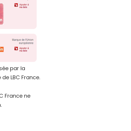
sée par la
e de LBC France.
BC France ne
.