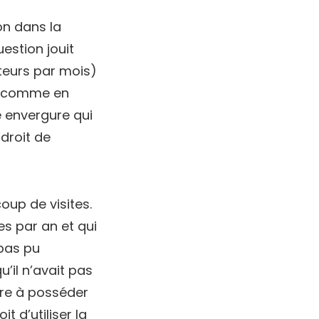
on dans la
estion jouit
iteurs par mois)
es comme en
te envergure qui
droit de
oup de visites.
tes par an et qui
pas pu
’il n’avait pas
dre à posséder
 d’utiliser la