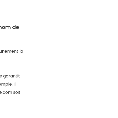
e nom de
cunement la
e garantit
mple, il
e.com soit