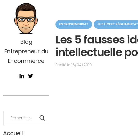
C
ENTREPRENEURIAT
JUSTICE ET RÉGLEMENTA
a
t
Les 5 fausses id
é
Blog
g
intellectuelle p
Entrepreneur du
o
r
E-commerce
i
Publié le
16/04/2019
e
Accueil