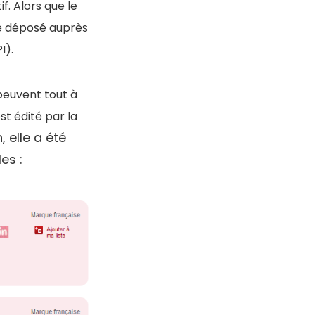
f. Alors que le
e déposé auprès
I).
 peuvent tout à
est édité par la
 elle a été
es :