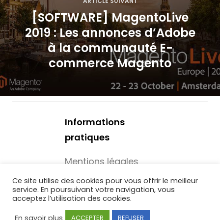
ARTICLE SUIVANT
n
[SOFTWARE] MagentoLive
d
2019 : Les annonces d’Adobe
à la communauté E-
e
commerce Magento
l
’
a
Informations
r
pratiques
t
Mentions légales
i
Mécénat -
Ce site utilise des cookies pour vous offrir le meilleur
service. En poursuivant votre navigation, vous
c
Associations
acceptez l’utilisation des cookies.
l
En savoir plus
ACCEPTER
REFUSER