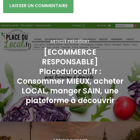
N
a
ARTICLE PRÉCÉDENT
[ECOMMERCE
v
RESPONSABLE]
i
Placedulocal.fr :
g
Consommer MIEUX, acheter
LOCAL, manger SAIN, une
a
plateforme à découvrir
t
i
o