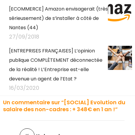
[ECOMMERCE] Amazon envisagerait (très
sérieusement) de s’installer à côté de
Nantes (44)
27/09/2018
[ENTREPRISES FRANÇAISES] L’opinion
publique COMPLÈTEMENT déconnectée
de la réalité ! L’Entreprise est-elle
devenue un agent de l’Etat ?
16/03/2020
Un commentaire sur “[SOCIAL] Evolution du
salaire des non-cadres : + 348€ en 1 an !”
d