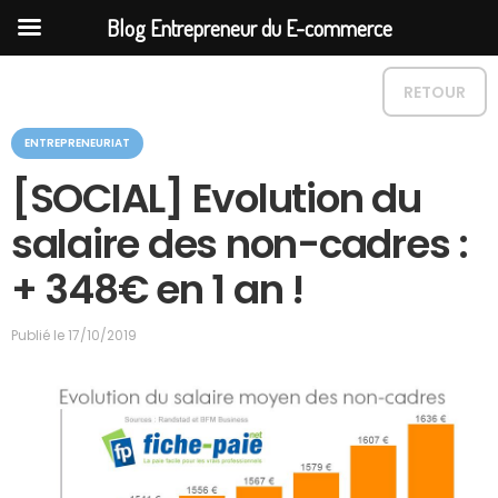
Blog Entrepreneur du E-commerce
RETOUR
C
ENTREPRENEURIAT
a
t
[SOCIAL] Evolution du
é
g
salaire des non-cadres :
o
r
+ 348€ en 1 an !
i
e
Publié le
17/10/2019