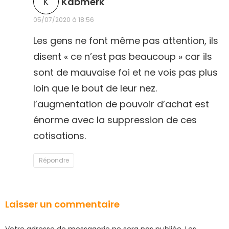
K
Kabmerk
i
05/07/2020 à 18:56
t
Les gens ne font même pas attention, ils
disent « ce n’est pas beaucoup » car ils
:
sont de mauvaise foi et ne vois pas plus
loin que le bout de leur nez.
l’augmentation de pouvoir d’achat est
énorme avec la suppression de ces
cotisations.
Répondre
Laisser un commentaire
Votre adresse de messagerie ne sera pas publiée.
Les