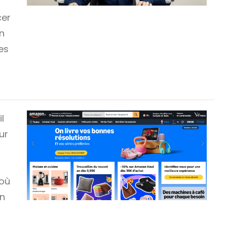
cer
n
es
l
ur
s
 où
on