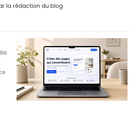
par la rédaction du blog
llé
e
ce