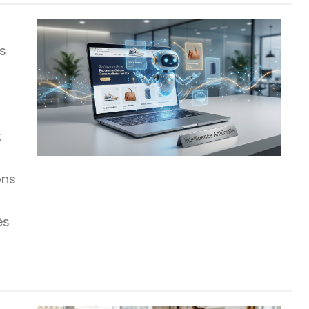
s
t
ons
s
ès