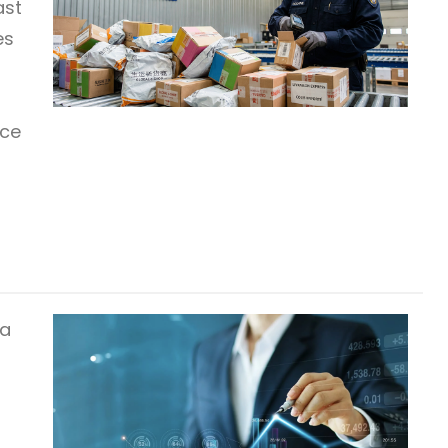
ast
es
rce
 a