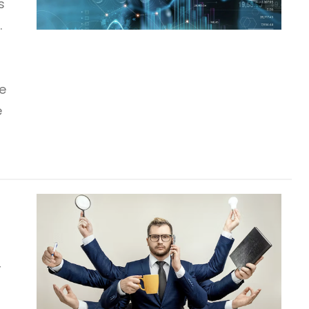
s
.
e
e
r