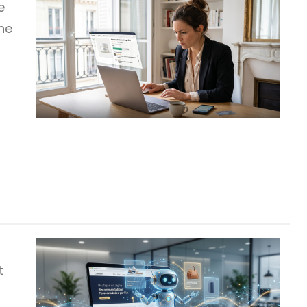
e
gne
t