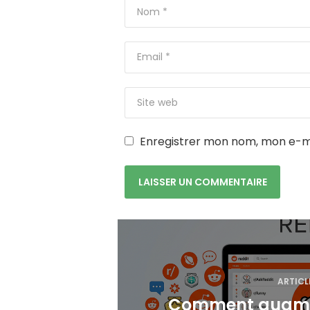
Enregistrer mon nom, mon e-ma
N
a
ARTICL
v
Comment augment