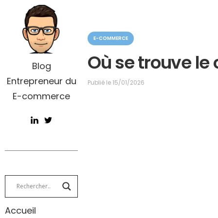
C
E-COMMERCE
a
t
Où se trouve le
é
Blog
g
Entrepreneur du
o
Publié le
15/01/2026
r
E-commerce
i
e
Accueil