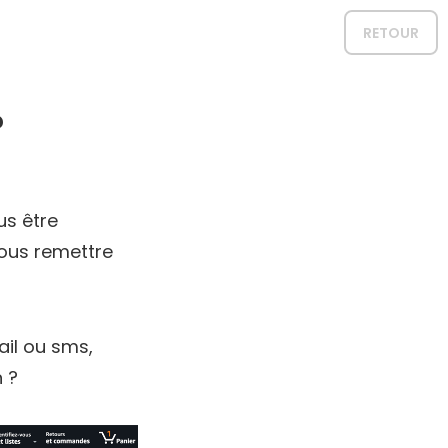
RETOUR
?
us être
ous remettre
ail ou sms,
 ?