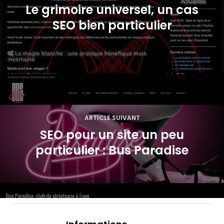
v
Le grimoire universel, un cas
i
SEO bien particulier
g
a
t
i
ARTICLE SUIVANT
o
SEO pour un site un peu
n
particulier : Bus Paradise
d
e
l