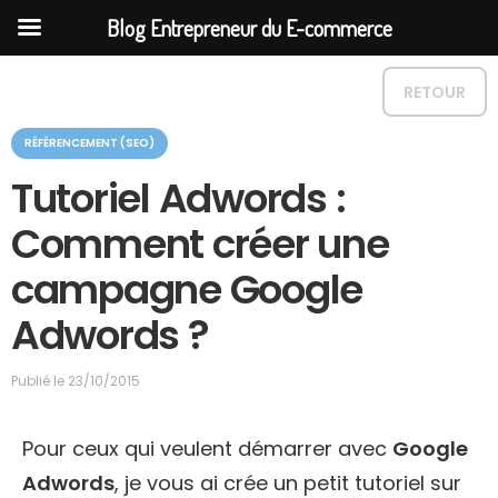
Blog Entrepreneur du E-commerce
RETOUR
C
RÉFÉRENCEMENT (SEO)
a
t
Tutoriel Adwords :
é
g
Comment créer une
o
r
campagne Google
i
e
Adwords ?
Publié le
23/10/2015
Pour ceux qui veulent démarrer avec
Google
Adwords
, je vous ai crée un petit tutoriel sur