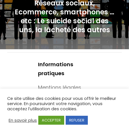
o
Réseaux sociaux,
Ecommerce, smartphones …
n
etc : Le suicide social des
d
uns, la lâcheté des autres
e
l
’
Informations
pratiques
a
r
Mentions légales
Mécénat -
t
Ce site utilise des cookies pour vous offrir le meilleur
service. En poursuivant votre navigation, vous
Associations
acceptez l’utilisation des cookies.
i
En savoir plus
ACCEPTER
REFUSER
c