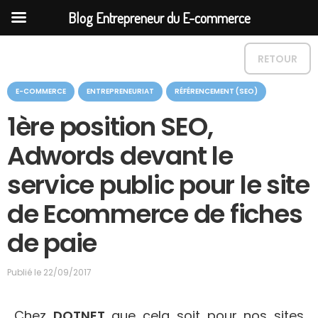
Blog Entrepreneur du E-commerce
RETOUR
C
E-COMMERCE
ENTREPRENEURIAT
RÉFÉRENCEMENT (SEO)
a
t
1ère position SEO,
é
g
Adwords devant le
o
r
service public pour le site
i
e
de Ecommerce de fiches
de paie
Publié le
22/09/2017
Chez
DOTNET
que cela soit pour nos sites