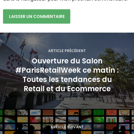
N
a
ARTICLE PRÉCÉDENT
Ouverture du Salon
v
#ParisRetailWeek ce matin :
i
Toutes les tendances du
g
Retail et du Ecommerce
a
t
i
ARTICLE SUIVANT