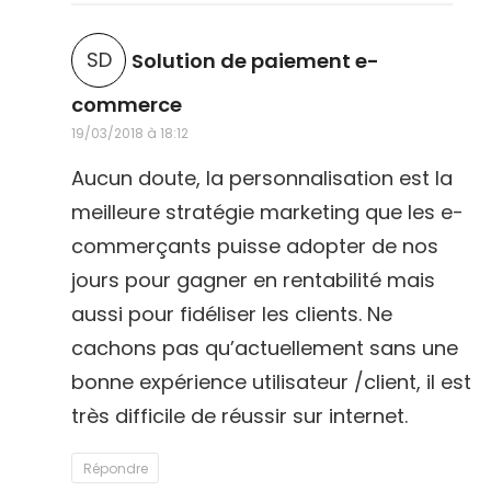
SD
Solution de paiement e-
d
commerce
19/03/2018 à 18:12
i
t
Aucun doute, la personnalisation est la
meilleure stratégie marketing que les e-
:
commerçants puisse adopter de nos
jours pour gagner en rentabilité mais
aussi pour fidéliser les clients. Ne
cachons pas qu’actuellement sans une
bonne expérience utilisateur /client, il est
très difficile de réussir sur internet.
Répondre