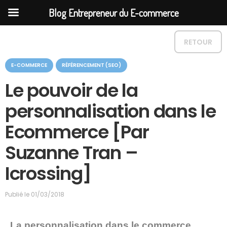
Blog Entrepreneur du E-commerce
RETOUR
C
E-COMMERCE
RÉFÉRENCEMENT (SEO)
a
t
Le pouvoir de la
é
g
personnalisation dans le
o
r
Ecommerce [Par
i
e
Suzanne Tran –
Icrossing]
Publié le
01/03/2018
La personnalisation dans le commerce