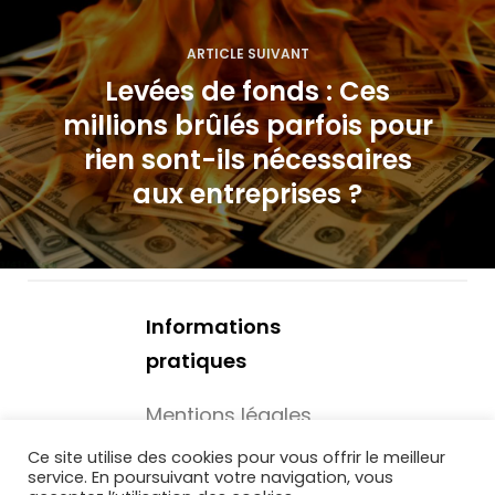
t
i
ARTICLE SUIVANT
Levées de fonds : Ces
o
millions brûlés parfois pour
n
rien sont-ils nécessaires
d
aux entreprises ?
e
l
’
Informations
pratiques
a
Mentions légales
r
Mécénat -
Ce site utilise des cookies pour vous offrir le meilleur
t
service. En poursuivant votre navigation, vous
Associations