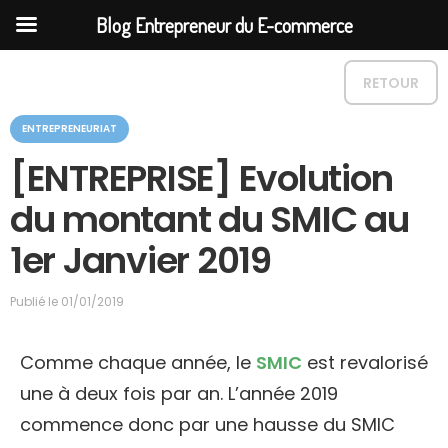
Blog Entrepreneur du E-commerce
RETOUR
C
ENTREPRENEURIAT
a
t
[ENTREPRISE] Evolution
é
g
du montant du SMIC au
o
r
1er Janvier 2019
i
e
Publié le
01/01/2019
Comme chaque année, le
SMIC
est revalorisé
une à deux fois par an. L’année 2019
commence donc par une hausse du SMIC