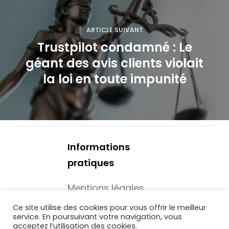
t
i
ARTICLE SUIVANT
o
Trustpilot condamné : Le
géant des avis clients violait
n
la loi en toute impunité
d
e
l
Informations
’
pratiques
a
Mentions légales
r
Mécénat -
Ce site utilise des cookies pour vous offrir le meilleur
t
service. En poursuivant votre navigation, vous
Associations
acceptez l’utilisation des cookies.