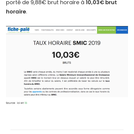
porté de 9,88€ brut horaire à
10,03€ brut
horaire
.
Source : ici et
là