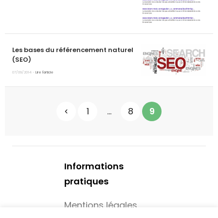
Les bases du référencement naturel
(SEO)
07/09/2014 -
Lire l'article
N
1
…
8
9
a
v
Informations
i
pratiques
g
Mentions légales
a