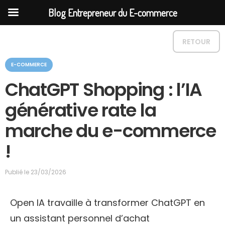
Blog Entrepreneur du E-commerce
RETOUR
C
E-COMMERCE
a
t
ChatGPT Shopping : l’IA
é
g
générative rate la
o
r
marche du e-commerce
i
e
!
Publié le
23/03/2026
Open IA travaille à transformer ChatGPT en
un assistant personnel d’achat