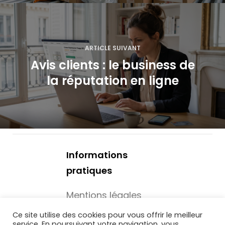
t
i
o
ARTICLE SUIVANT
Avis clients : le business de
n
la réputation en ligne
d
e
l
’
Informations
pratiques
a
Mentions légales
r
Mécénat -
Ce site utilise des cookies pour vous offrir le meilleur
t
service. En poursuivant votre navigation, vous