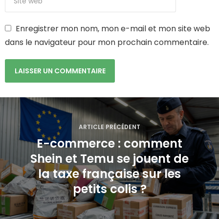
Enregistrer mon nom, mon e-mail et mon site web
dans le navigateur pour mon prochain commentaire.
N
a
ARTICLE PRÉCÉDENT
E-commerce : comment
v
Shein et Temu se jouent de
i
la taxe française sur les
g
petits colis ?
a