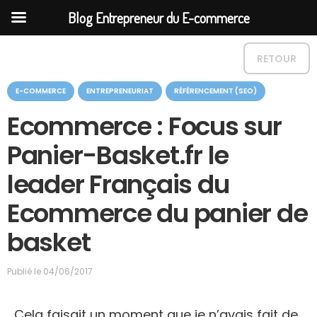
Blog Entrepreneur du E-commerce
RETOUR
C
E-COMMERCE
ENTREPRENEURIAT
RÉFÉRENCEMENT (SEO)
a
t
Ecommerce : Focus sur
é
g
Panier-Basket.fr le
o
r
leader Français du
i
e
Ecommerce du panier de
basket
Publié le
04/06/2017
Cela faisait un moment que je n’avais fait de