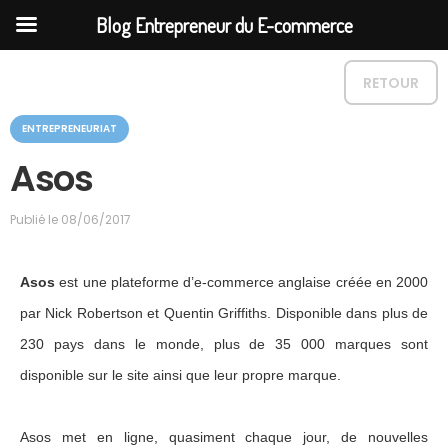
Blog Entrepreneur du E-commerce
RETOUR
C
ENTREPRENEURIAT
a
t
Asos
é
g
o
Publié le
08/06/2017
r
i
e
Asos
est une plateforme d’e-commerce anglaise créée en 2000
par Nick Robertson et Quentin Griffiths. Disponible dans plus de
230 pays dans le monde, plus de 35 000 marques sont
disponible sur le site ainsi que leur propre marque.
Asos met en ligne, quasiment chaque jour, de nouvelles