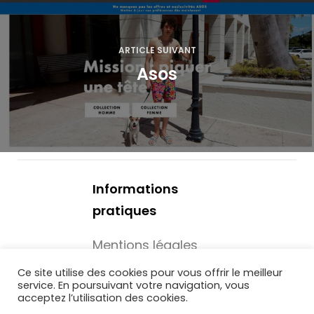
i
o
ARTICLE SUIVANT
Asos
n
d
e
l
Informations
’
pratiques
a
Mentions légales
r
Mécénat -
Ce site utilise des cookies pour vous offrir le meilleur
t
service. En poursuivant votre navigation, vous
Associations
acceptez l’utilisation des cookies.