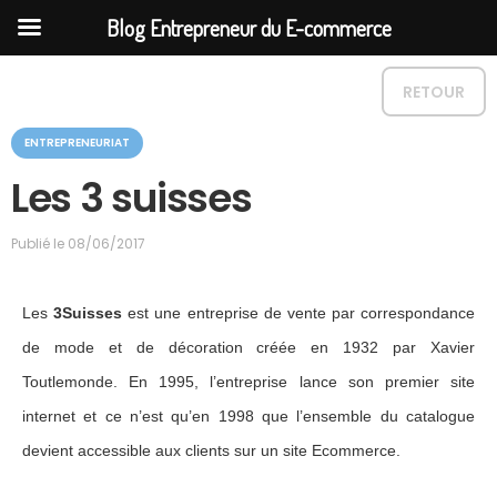
Blog Entrepreneur du E-commerce
RETOUR
C
ENTREPRENEURIAT
a
t
Les 3 suisses
é
g
o
Publié le
08/06/2017
r
i
e
Les
3Suisses
est une entreprise de vente par correspondance
de mode et de décoration créée en 1932 par Xavier
Toutlemonde. En 1995, l’entreprise lance son premier site
internet et ce n’est qu’en 1998 que l’ensemble du catalogue
devient accessible aux clients sur un site Ecommerce.