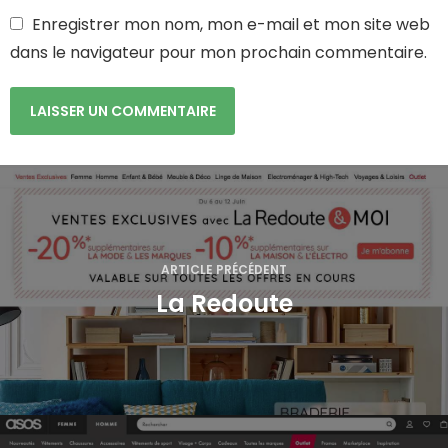
Enregistrer mon nom, mon e-mail et mon site web
dans le navigateur pour mon prochain commentaire.
N
a
v
ARTICLE PRÉCÉDENT
La Redoute
i
g
a
t