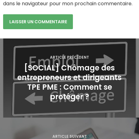
dans le navigateur pour mon prochain commentaire.
N
a
ARTICLE PRÉCÉDENT
[SOCIAL] Chômage des
v
entrepreneurs et dirigeants
i
TPE PME : Comment se
g
protéger ?
a
t
i
ARTICLE SUIVANT