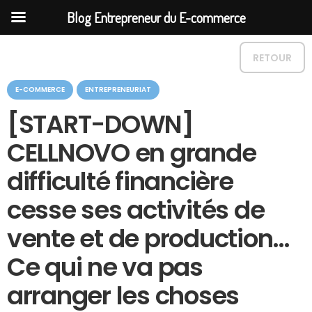
Blog Entrepreneur du E-commerce
RETOUR
C
E-COMMERCE
ENTREPRENEURIAT
a
t
[START-DOWN]
é
g
CELLNOVO en grande
o
r
difficulté financière
i
e
cesse ses activités de
vente et de production…
Ce qui ne va pas
arranger les choses