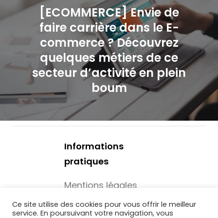
o
[ECOMMERCE] Envie de
faire carrière dans le E-
n
commerce ? Découvrez
d
quelques métiers de ce
secteur d’activité en plein
e
boum
l
’
a
Informations
r
pratiques
t
Mentions légales
i
Mécénat -
Ce site utilise des cookies pour vous offrir le meilleur
service. En poursuivant votre navigation, vous
Associations