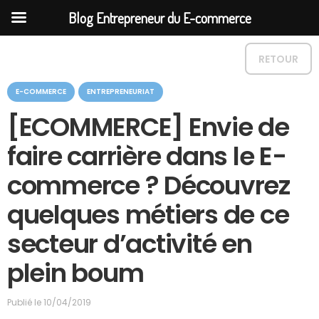
Blog Entrepreneur du E-commerce
RETOUR
C
E-COMMERCE
ENTREPRENEURIAT
a
t
[ECOMMERCE] Envie de
é
g
faire carrière dans le E-
o
r
commerce ? Découvrez
i
e
quelques métiers de ce
secteur d’activité en
plein boum
Publié le
10/04/2019