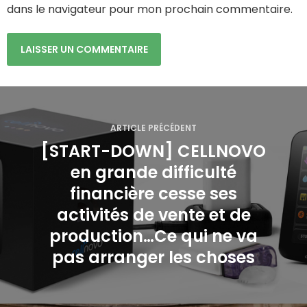
dans le navigateur pour mon prochain commentaire.
N
a
ARTICLE PRÉCÉDENT
[START-DOWN] CELLNOVO
v
en grande difficulté
i
financière cesse ses
g
activités de vente et de
production…Ce qui ne va
a
pas arranger les choses
t
i