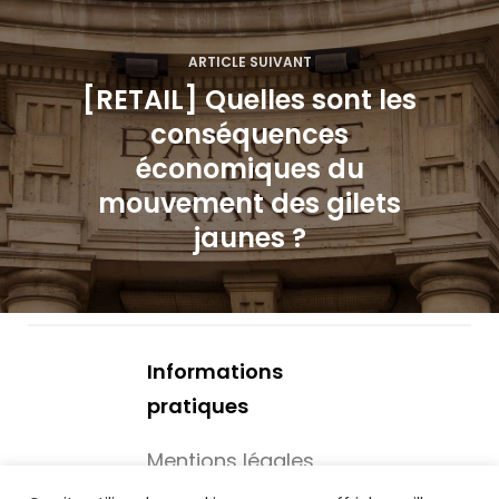
o
ARTICLE SUIVANT
n
[RETAIL] Quelles sont les
d
conséquences
économiques du
e
mouvement des gilets
l
jaunes ?
’
a
r
Informations
t
pratiques
i
Mentions légales
Mécénat -