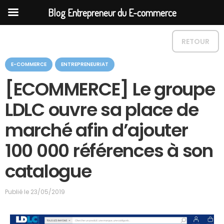
Blog Entrepreneur du E-commerce
RETOUR
C
E-COMMERCE
ENTREPRENEURIAT
a
t
[ECOMMERCE] Le groupe
é
g
LDLC ouvre sa place de
o
r
marché afin d’ajouter
i
e
100 000 références à son
catalogue
Publié le
23/05/2019