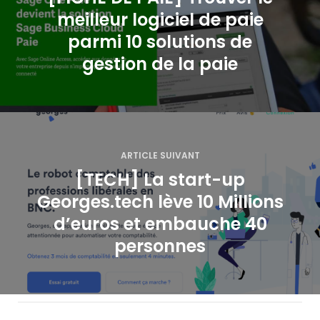
v
meilleur logiciel de paie
i
parmi 10 solutions de
g
gestion de la paie
a
t
i
ARTICLE SUIVANT
o
[TECH] La start-up
Georges.tech lève 10 Millions
n
d’euros et embauche 40
d
personnes
e
l