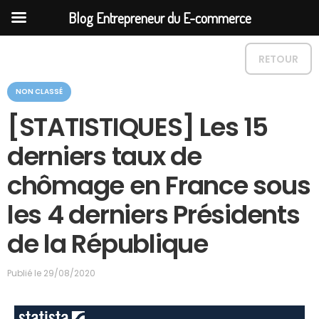
Blog Entrepreneur du E-commerce
RETOUR
C
NON CLASSÉ
a
t
[STATISTIQUES] Les 15
é
g
derniers taux de
o
r
chômage en France sous
i
e
les 4 derniers Présidents
de la République
Publié le
29/08/2020