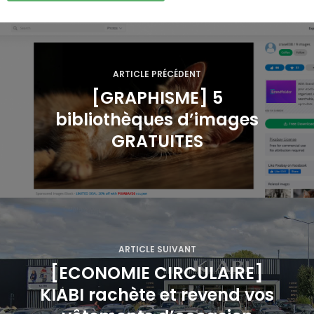
N
a
ARTICLE PRÉCÉDENT
v
[GRAPHISME] 5
bibliothèques d’images
i
GRATUITES
g
a
t
i
ARTICLE SUIVANT
o
[ECONOMIE CIRCULAIRE]
KIABI rachète et revend vos
n