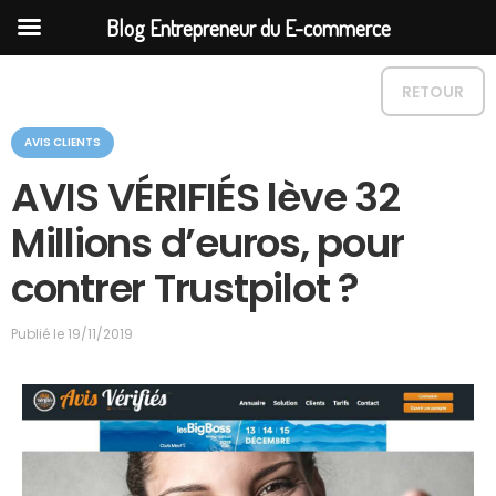
Blog Entrepreneur du E-commerce
RETOUR
C
AVIS CLIENTS
a
t
AVIS VÉRIFIÉS lève 32
é
g
Millions d’euros, pour
o
r
contrer Trustpilot ?
i
e
Publié le
19/11/2019