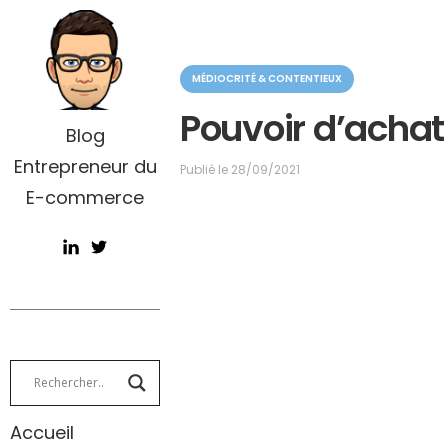
C
MÉDIOCRITÉ & CONTENTIEUX
a
t
Pouvoir d’achat :
é
Blog
g
Entrepreneur du
o
Publié le
28/09/2021
r
E-commerce
i
e
Accueil