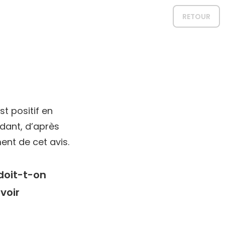
RETOUR
t positif en
dant, d’après
nt de cet avis.
doit-t-on
voir