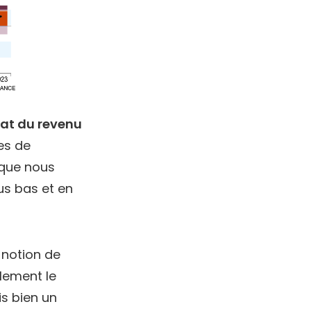
at du revenu
es de
 que nous
us bas et en
a notion de
ulement le
is bien un