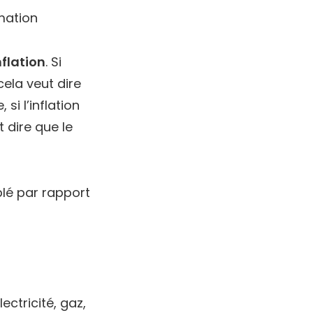
mation
nflation
. Si
cela veut dire
si l’inflation
 dire que le
iplé par rapport
lectricité, gaz,