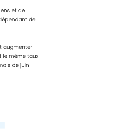
iens et de
t dépendant de
ait augmenter
nt le même taux
mois de juin