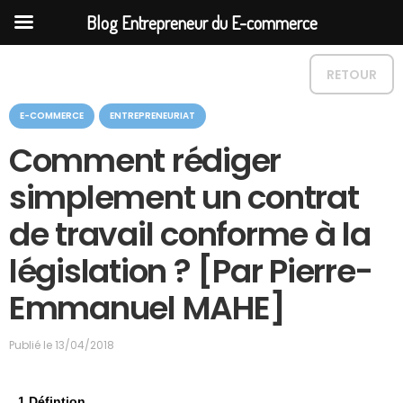
Blog Entrepreneur du E-commerce
RETOUR
C
E-COMMERCE
ENTREPRENEURIAT
a
t
Comment rédiger
é
g
simplement un contrat
o
r
de travail conforme à la
i
e
législation ? [Par Pierre-
Emmanuel MAHE]
Publié le
13/04/2018
1.Défintion