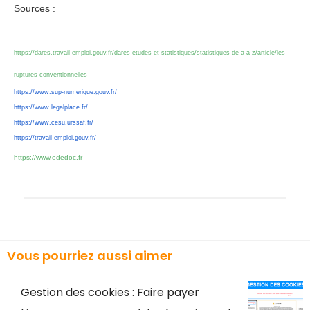
Sources :
https://dares.travail-emploi.gouv.fr/dares-etudes-et-statistiques/statistiques-de-a-a-z/article/les-
ruptures-conventionnelles
https://www.sup-numerique.gouv.
fr/
https://www.legalplace.fr/
https://www.cesu.urssaf.fr/
https://travail-emploi.gouv.fr/
https://www.ededoc.fr
Vous pourriez aussi aimer
Gestion des cookies : Faire payer