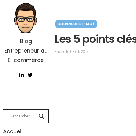
C
RÉFÉRENCEMENT (SEO)
a
t
Les 5 points cl
é
Blog
g
Entrepreneur du
o
Publié le
03/11/2017
r
E-commerce
i
e
Accueil