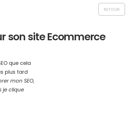
RETOUR
our son site Ecommerce
SEO que cela
as plus tard
orer mon SEO,
 je clique