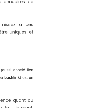
es annuaires de
rnissez à ces
être uniques et
 (aussi appelé lien
ou
backlink
) est un
inence quant au
te internet,