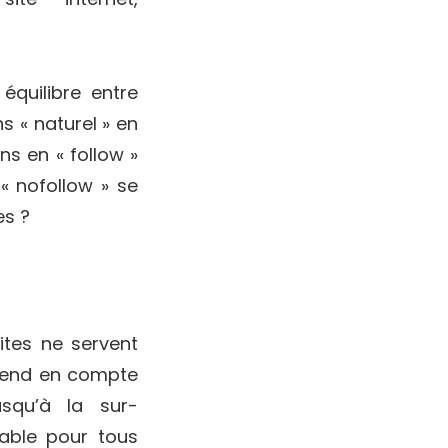
 équilibre entre
ns « naturel » en
ns en « follow »
« nofollow » se
es ?
ites ne servent
prend en compte
usqu’à la sur-
able pour tous