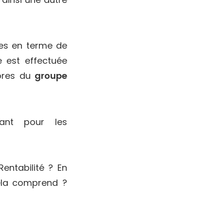
ées en terme de
e est effectuée
pres du
groupe
ant pour les
entabilité ? En
cela comprend ?