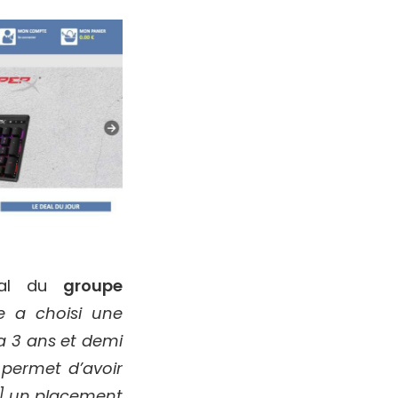
éral du
groupe
e a choisi une
a 3 ans et demi
 permet d’avoir
[..] un placement