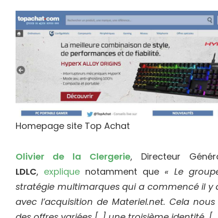
Homepage site Top Achat
Olivier de la Clergerie
, Directeur Gén
LDLC
,
explique
notamment que
« Le group
stratégie multimarques qui a commencé il y 
avec l’acquisition de Materiel.net. Cela nous
des offres variées [..] une troisième identité, 