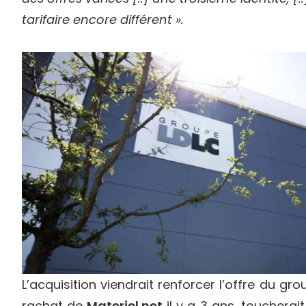
tarifaire encore différent ».
L’acquisition viendrait renforcer l’offre du gro
rachat de
Materiel.net
il y a 3 ans, toucherait