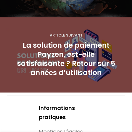
a
t
i
ARTICLE SUIVANT
La solution de paiement
o
Payzen, est-elle
n
satisfaisante ? Retour sur 5
d
années d’utilisation
e
l
’
Informations
pratiques
a
Mentions légales