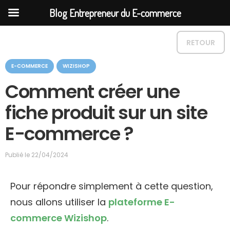
Blog Entrepreneur du E-commerce
RETOUR
C
E-COMMERCE
WIZISHOP
a
t
Comment créer une
é
g
fiche produit sur un site
o
r
E-commerce ?
i
e
Publié le
22/04/2024
Pour répondre simplement à cette question,
nous allons utiliser la
plateforme E-
commerce Wizishop
.