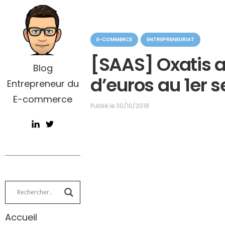
C
E-COMMERCE
ENTREPRENEURIAT
a
t
[SAAS] Oxatis a
é
Blog
g
d’euros au 1er 
Entrepreneur du
o
r
E-commerce
i
Publié le
30/10/2018
e
Accueil