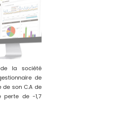
 de la société
estionnaire de
e de son C.A de
 perte de -1,7