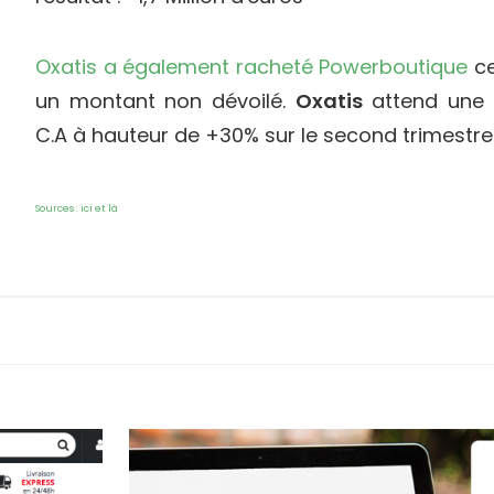
Oxatis a également racheté Powerboutique
ce
un montant non dévoilé.
Oxatis
attend une 
C.A à hauteur de +30% sur le second trimestre
Sources : ici et là