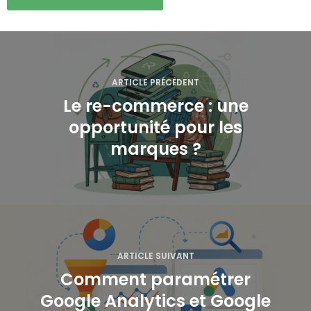
N
a
ARTICLE PRÉCÉDENT
v
Le re-commerce : une
opportunité pour les
i
marques ?
g
a
t
i
ARTICLE SUIVANT
o
Comment paramétrer
Google Analytics et Google
n