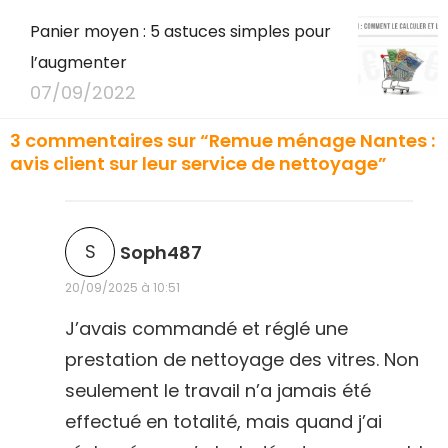
Panier moyen : 5 astuces simples pour
l’augmenter
07/09/2022
3 commentaires sur “Remue ménage Nantes :
avis client sur leur service de nettoyage”
d
S
Soph487
i
20/09/2025 à 10:51
t
J’avais commandé et réglé une
prestation de nettoyage des vitres. Non
:
seulement le travail n’a jamais été
effectué en totalité, mais quand j’ai