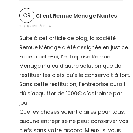
d
CR
Client Remue Ménage Nantes
i
26/11/2025 à 19:14
t
Suite à cet article de blog, la société
Remue Ménage a été assignée en justice.
:
Face à celle-ci, l’entreprise Remue
Ménage n’a eu d’autre solution que de
restituer les clefs qu’elle conservait à tort.
Sans cette restitution, l’entreprise aurait
dû s’acquitter de 1000€ d’astreinte par
jour.
Que les choses soient claires pour tous,
aucune entreprise ne peut conserver vos
clefs sans votre accord. Mieux, si vous