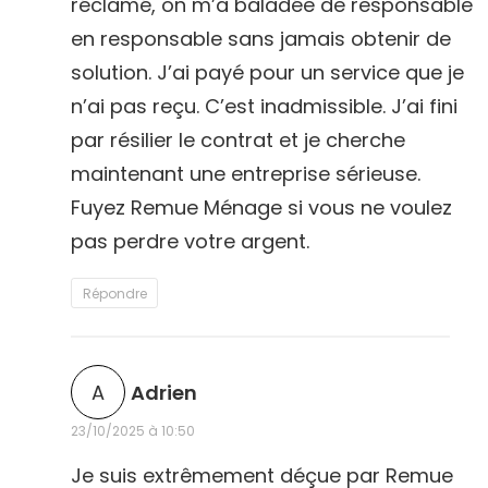
réclamé, on m’a baladée de responsable
en responsable sans jamais obtenir de
solution. J’ai payé pour un service que je
n’ai pas reçu. C’est inadmissible. J’ai fini
par résilier le contrat et je cherche
maintenant une entreprise sérieuse.
Fuyez Remue Ménage si vous ne voulez
pas perdre votre argent.
Répondre
d
A
Adrien
i
23/10/2025 à 10:50
t
Je suis extrêmement déçue par Remue