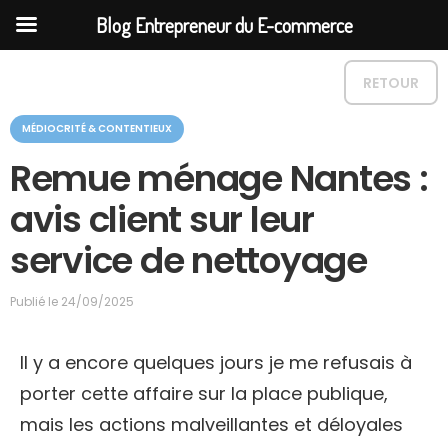
Blog Entrepreneur du E-commerce
RETOUR
C
MÉDIOCRITÉ & CONTENTIEUX
a
t
Remue ménage Nantes :
é
g
avis client sur leur
o
r
service de nettoyage
i
e
Publié le
24/09/2025
Il y a encore quelques jours je me refusais à
porter cette affaire sur la place publique,
mais les actions malveillantes et déloyales